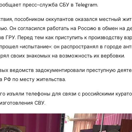
сообщает пресс-служба СБУ в Telegram.
твия, пособником оккупантов оказался местный жи
ью. Он согласился работать на Россию в обмен на д
ов ГРУ. Перед тем как приступить к производству в
 прошел «испытание»: он распространял в городе ан
ерял своих знакомых на возможность их вербовки.
вых ведомств задокументировали преступную деяте
а РФ по месту жительства.
его изъяли телефоны для связи с российскими курато
изготовления СВУ.