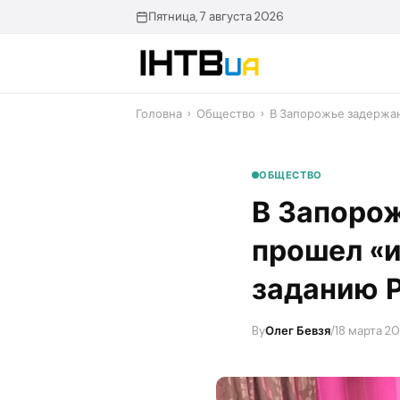
Перейти
Пятница, 7 августа 2026
до
контенту
Головна
›
Общество
›
В Запорожье задержан
ОБЩЕСТВО
В Запорож
прошел «и
заданию Р
By
Олег Бевзя
/
18 марта 20