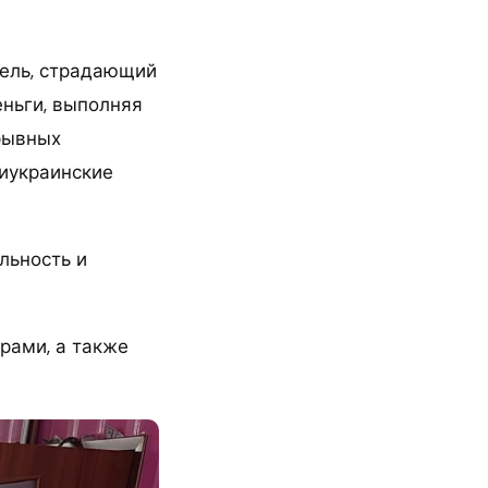
тель, страдающий
еньги, выполняя
зрывных
тиукраинские
льность и
рами, а также