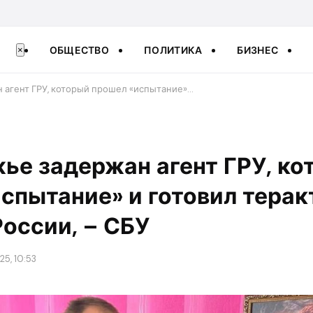
ОБЩЕСТВО
ПОЛИТИКА
БИЗНЕС
×
 агент ГРУ, который прошел «испытание»…
ье задержан агент ГРУ, ко
спытание» и готовил терак
оссии, – СБУ
25, 10:53