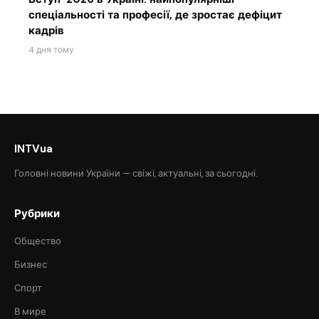
спеціальності та професії, де зростає дефіцит
кадрів
4 дня тому
INTVua
Головні новини України — свіжі, актуальні, за сьогодні.
Рубрики
Общество
Бизнес
Спорт
В мире