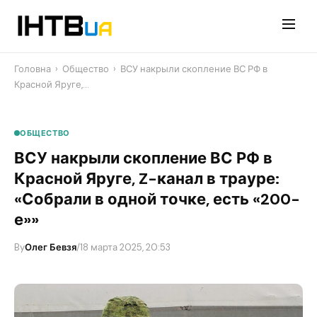
Перейти
до
контенту
Головна
›
Общество
›
​ВСУ накрыли скопление ВС РФ в
Красной Яруге,…
ОБЩЕСТВО
​ВСУ накрыли скопление ВС РФ в
Красной Яруге, Z-канал в трауре:
«Собрали в одной точке, есть «200-
е»»
By
Олег Бевзя
/
18 марта 2025, 20:53