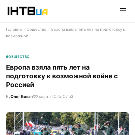
Перейти
до
контенту
Головна
›
Общество
›
Европа взяла пять лет на подготовку к
возможной…
ОБЩЕСТВО
Европа взяла пять лет на
подготовку к возможной войне с
Россией
By
Олег Бевзя
/
22 марта 2025, 07:53