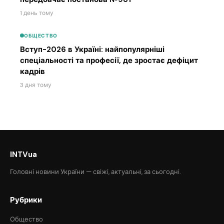
1 день тому
ОБЩЕСТВО
Вступ-2026 в Україні: найпопулярніші
спеціальності та професії, де зростає дефіцит
кадрів
3 дня тому
INTVua
Головні новини України — свіжі, актуальні, за сьогодні.
Рубрики
Общество