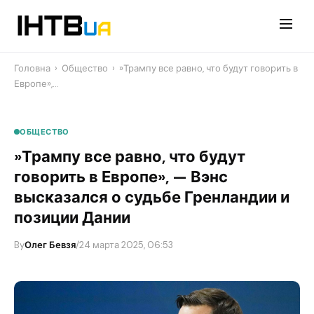
Перейти
до
контенту
Головна
›
Общество
›
​»Трампу все равно, что будут говорить в
Европе»,…
ОБЩЕСТВО
​»Трампу все равно, что будут
говорить в Европе», — Вэнс
высказался о судьбе Гренландии и
позиции Дании
By
Олег Бевзя
/
24 марта 2025, 06:53