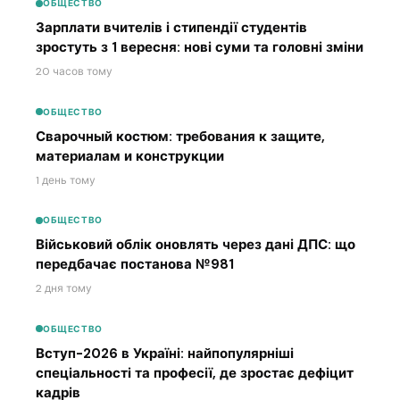
ОБЩЕСТВО
Зарплати вчителів і стипендії студентів
зростуть з 1 вересня: нові суми та головні зміни
20 часов тому
ОБЩЕСТВО
Сварочный костюм: требования к защите,
материалам и конструкции
1 день тому
ОБЩЕСТВО
Військовий облік оновлять через дані ДПС: що
передбачає постанова №981
2 дня тому
ОБЩЕСТВО
Вступ-2026 в Україні: найпопулярніші
спеціальності та професії, де зростає дефіцит
кадрів