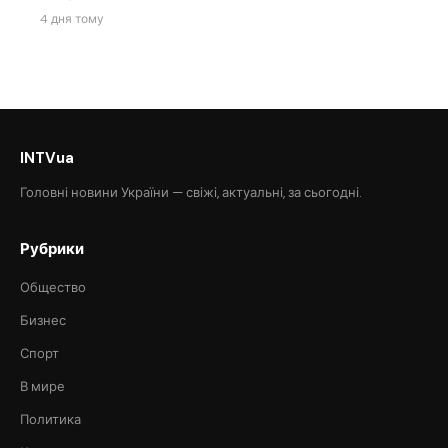
4 дня тому
INTVua
Головні новини України — свіжі, актуальні, за сьогодні.
Рубрики
Общество
Бизнес
Спорт
В мире
Политика