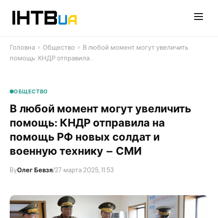
Перейти
до
контенту
Головна
›
Общество
›
​В любой момент могут увеличить
помощь: КНДР отправила…
ОБЩЕСТВО
​В любой момент могут увеличить
помощь: КНДР отправила на
помощь РФ новых солдат и
военную технику – СМИ
By
Олег Бевзя
/
27 марта 2025, 11:53