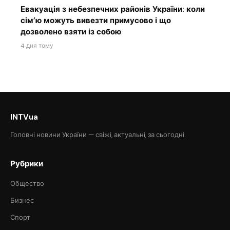
Евакуація з небезпечних районів України: коли
сім’ю можуть вивезти примусово і що
дозволено взяти із собою
4 дня тому
INTVua
Головні новини України — свіжі, актуальні, за сьогодні.
Рубрики
Общество
Бизнес
Спорт