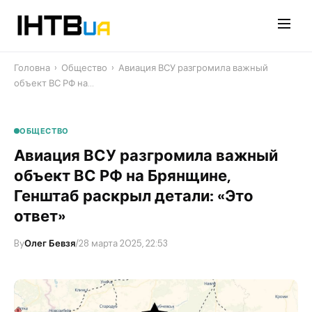
Перейти
до
контенту
Головна
›
Общество
›
​Авиация ВСУ разгромила важный
объект ВС РФ на…
ОБЩЕСТВО
​Авиация ВСУ разгромила важный
объект ВС РФ на Брянщине,
Генштаб раскрыл детали: «Это
ответ»
By
Олег Бевзя
/
28 марта 2025, 22:53