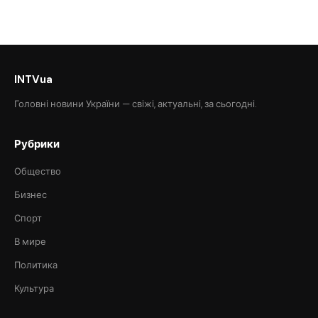
INTVua
Головні новини України — свіжі, актуальні, за сьогодні.
Рубрики
Общество
Бизнес
Спорт
В мире
Политика
Культура