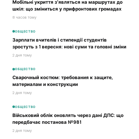
Мобільні укриття з’являться на маршрутах до
шкіл: що зміниться у прифронтових громадах
8 часов тому
ОБЩЕСТВО
Зарплати вчителів і стипендії студентів
зростуть з 1 вересня: нові суми та головні зміни
2 дня тому
ОБЩЕСТВО
Сварочный костюм: требования к защите,
материалам и конструкции
2 дня тому
ОБЩЕСТВО
Військовий облік оновлять через дані ДПС: що
передбачає постанова №981
2 дня тому