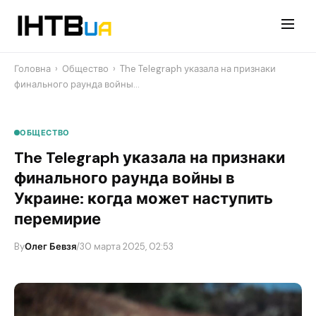
Перейти
до
контенту
Головна
›
Общество
›
The Telegraph указала на признаки
финального раунда войны…
ОБЩЕСТВО
The Telegraph указала на признаки
финального раунда войны в
Украине: когда может наступить
перемирие
By
Олег Бевзя
/
30 марта 2025, 02:53