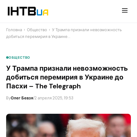
Перейти
до
контенту
Головна
›
Общество
›
У Трампа признали невозможность
добиться перемирия в Украине…
ОБЩЕСТВО
У Трампа признали невозможность
добиться перемирия в Украине до
Пасхи – The Telegraph
By
Олег Бевзя
/
2 апреля 2025, 19:53