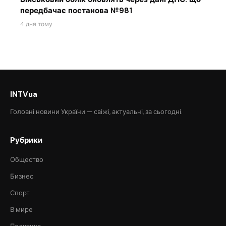
передбачає постанова №981
4 дня тому
INTVua
Головні новини України — свіжі, актуальні, за сьогодні.
Рубрики
Общество
Бизнес
Спорт
В мире