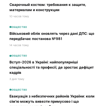
Сварочный костюм: требования к защите,
материалам и конструкции
10 часов тому
ОБЩЕСТВО
Військовий облік оновлять через дані ДПС: що
передбачає постанова №981
14 часов тому
ОБЩЕСТВО
Вступ-2026 в Україні: найпопулярніші
спеціальності та професії, де зростає дефіцит
кадрів
3 дня тому
ОБЩЕСТВО
Евакуація з небезпечних районів України: коли
сім’ю можуть вивезти примусово і що