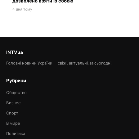
дозволено взяти із собою
4 дня тому
INTVua
Головні новини України — свіжі, актуальні, за сьогодні.
Рубрики
Общество
Бизнес
Спорт
В мире
Политика