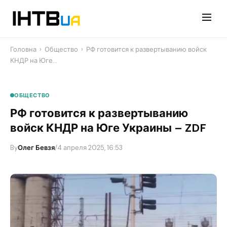
Перейти
до
контенту
Головна
›
Общество
›
​РФ готовится к развертыванию войск
КНДР на Юге…
ОБЩЕСТВО
​РФ готовится к развертыванию
войск КНДР на Юге Украины – ZDF
By
Олег Бевзя
/
4 апреля 2025, 16:53