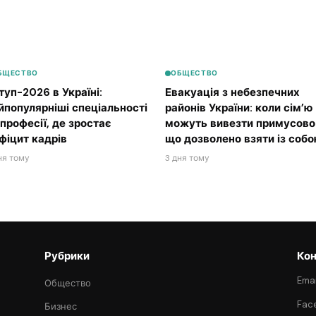
БЩЕСТВО
ОБЩЕСТВО
туп-2026 в Україні:
Евакуація з небезпечних
йпопулярніші спеціальності
районів України: коли сім’ю
 професії, де зростає
можуть вивезти примусово 
фіцит кадрів
що дозволено взяти із соб
ня тому
3 дня тому
Рубрики
Кон
Emai
Общество
Fac
Бизнес