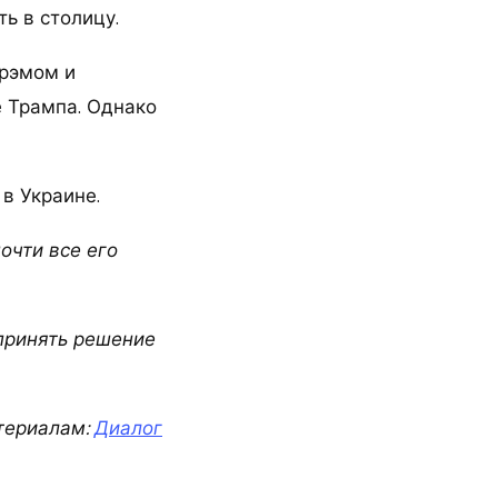
ь в столицу.
Грэмом и
 Трампа. Однако
в Украине.
очти все его
 принять решение
териалам:
Диалог