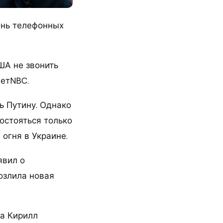
ень телефонных
ША не звонить
аетNBC.
ь Путину. Однако
остояться только
 огня в Украине.
явил о
озлила новая
на Кирилл