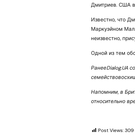
Дмитриев. США вр
Известно, что Д
Маркуэйном Малл
неизвестно, прис
Одной из тем об
РанееDialog.UA с
семействовосхи
Напомним, в Бри
относительно вр
Post Views:
309