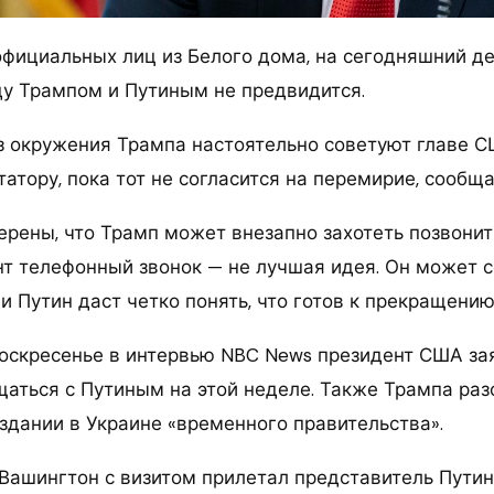
официальных лиц из Белого дома, на сегодняшний д
у Трампом и Путиным не предвидится.
з окружения Трампа настоятельно советуют главе С
атору, пока тот не согласится на перемирие, сообщ
ерены, что Трамп может внезапно захотеть позвонит
т телефонный звонок — не лучшая идея. Он может с
ли Путин даст четко понять, что готов к прекращению
оскресенье в интервью NBC News президент США за
щаться с Путиным на этой неделе. Также Трампа раз
оздании в Украине «временного правительства».
Вашингтон с визитом прилетал представитель Пути