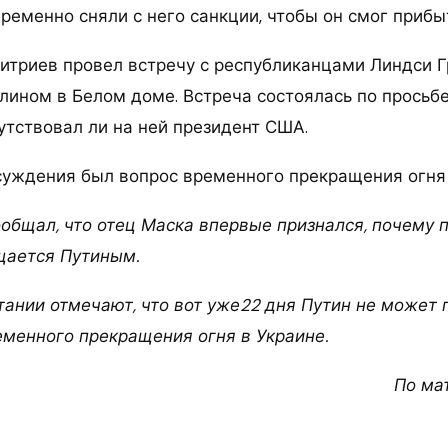
еменно сняли с него санкции, чтобы он смог прибыт
митриев провел встречу с республиканцами Линдси 
ином в Белом доме. Встреча состоялась по просьбе
утствовал ли на ней президент США.
суждения был вопрос временного прекращения огня 
ообщал, что отец Маска впервые признался, почему п
щается Путиным.
тании отмечают, что вот уже22 дня Путин не может
еменного прекращения огня в Украине.
По ма