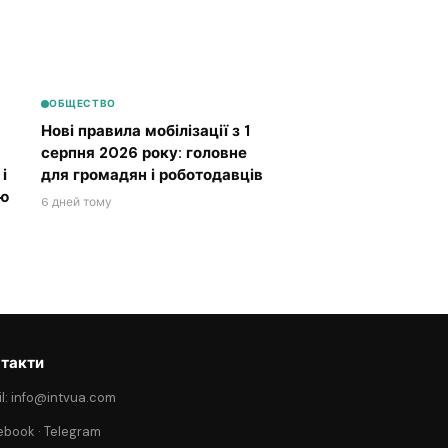
ОБЩЕСТВО
Нові правила мобілізації з 1
серпня 2026 року: головне
і
для громадян і роботодавців
ою
6 дней тому
такти
l: info@intvua.com
ebook
·
Telegram