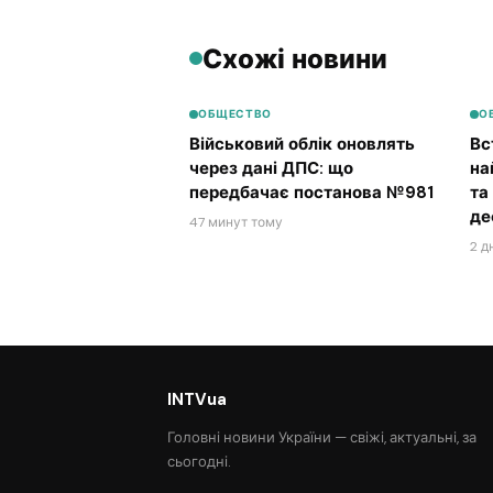
Схожі новини
ОБЩЕСТВО
О
Військовий облік оновлять
Вс
через дані ДПС: що
на
передбачає постанова №981
та
де
47 минут тому
2 д
INTVua
Головні новини України — свіжі, актуальні, за
сьогодні.