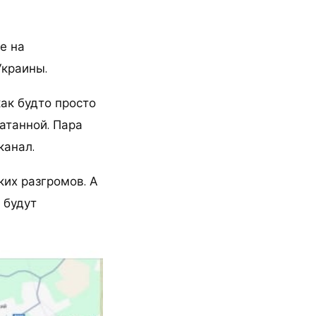
е на
Украины.
как будто просто
атанной. Пара
канал.
ких разгромов. А
 будут