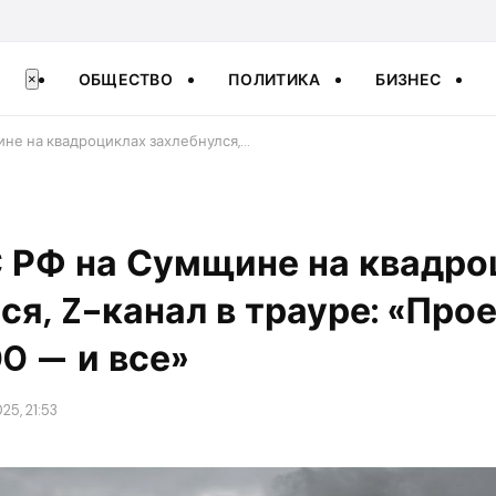
ОБЩЕСТВО
ПОЛИТИКА
БИЗНЕС
×
ине на квадроциклах захлебнулся,…
С РФ на Сумщине на квадро
ся, Z-канал в трауре: «Про
0 — и все»
25, 21:53