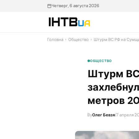
Перейти
Четверг, 6 августа 2026
до
контенту
Головна
›
Общество
›
​Штурм ВС РФ на Сумщ
ОБЩЕСТВО
​Штурм В
захлебнул
метров 20
By
Олег Бевзя
/
7 апреля 20