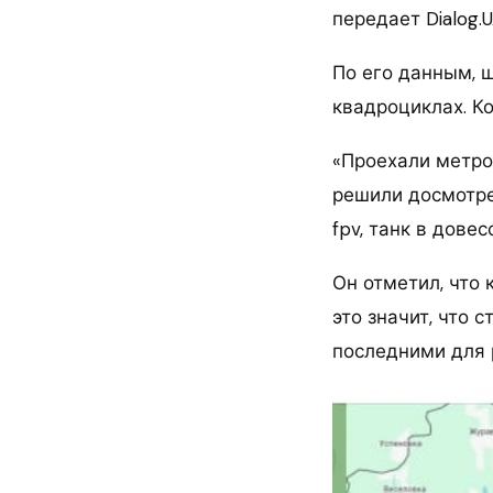
передает Dialog.U
По его данным, 
квадроциклах. К
«Проехали метров
решили досмотрет
fpv, танк в дове
Он отметил, что
это значит, что 
последними для 