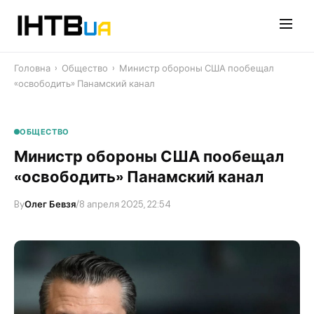
Перейти
до
контенту
Головна
›
Общество
›
​Министр обороны США пообещал
«освободить» Панамский канал
ОБЩЕСТВО
​Министр обороны США пообещал
«освободить» Панамский канал
By
Олег Бевзя
/
8 апреля 2025, 22:54