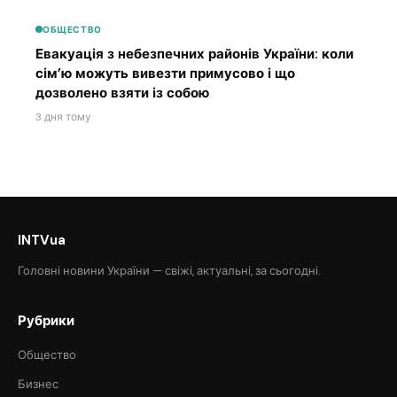
ОБЩЕСТВО
Евакуація з небезпечних районів України: коли
сім’ю можуть вивезти примусово і що
дозволено взяти із собою
3 дня тому
INTVua
Головні новини України — свіжі, актуальні, за сьогодні.
Рубрики
Общество
Бизнес