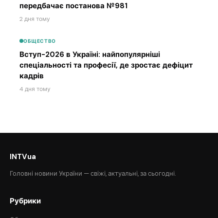
передбачає постанова №981
2 дня тому
ОБЩЕСТВО
Вступ-2026 в Україні: найпопулярніші
спеціальності та професії, де зростає дефіцит
кадрів
4 дня тому
INTVua
Головні новини України — свіжі, актуальні, за сьогодні.
Рубрики