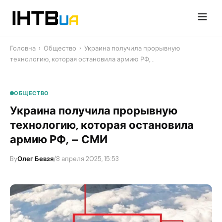
Перейти
до
контенту
Головна
›
Общество
›
Украина получила прорывную
технологию, которая остановила армию РФ,…
ОБЩЕСТВО
Украина получила прорывную
технологию, которая остановила
армию РФ, – СМИ
By
Олег Бевзя
/
8 апреля 2025, 15:53