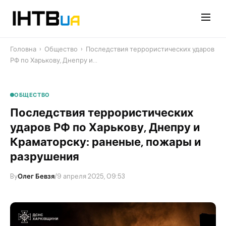
Перейти
до
контенту
Головна
›
Общество
›
Последствия террористических ударов
РФ по Харькову, Днепру и…
ОБЩЕСТВО
Последствия террористических
ударов РФ по Харькову, Днепру и
Краматорску: раненые, пожары и
разрушения
By
Олег Бевзя
/
9 апреля 2025, 09:53