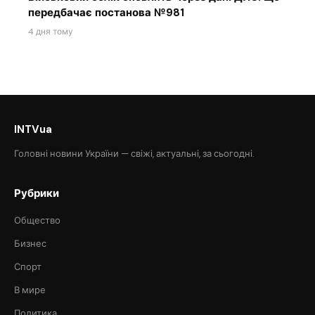
передбачає постанова №981
4 дня тому
INTVua
Головні новини України — свіжі, актуальні, за сьогодні.
Рубрики
Общество
Бизнес
Спорт
В мире
Политика