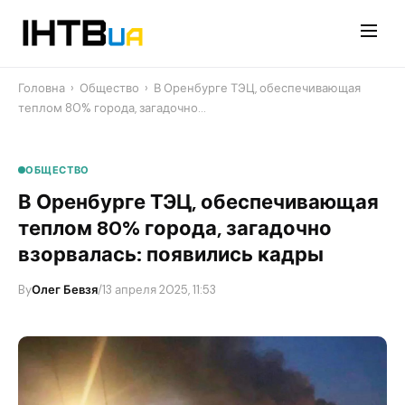
Перейти
до
контенту
Головна
›
Общество
›
​В Оренбурге ТЭЦ, обеспечивающая
теплом 80% города, загадочно…
ОБЩЕСТВО
​В Оренбурге ТЭЦ, обеспечивающая
теплом 80% города, загадочно
взорвалась: появились кадры
By
Олег Бевзя
/
13 апреля 2025, 11:53