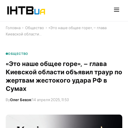
Перейти
до
контенту
Головна
›
Общество
›
«Это наше общее горе», – глава
Киевской области…
ОБЩЕСТВО
«Это наше общее горе», – глава
Киевской области объявил траур по
жертвам жестокого удара РФ в
Сумах
By
Олег Бевзя
/
14 апреля 2025, 11:53