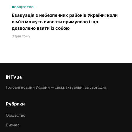
ОБЩЕСТВО
Евакуація з небезпечних районів України: коли
сім’ю можуть вивезти примусово і що
дозволено взяти із собою
3 дня тому
INTVua
Головні новини України — свіжі, актуальні, за сьогодні.
Рубрики
Общество
Бизнес