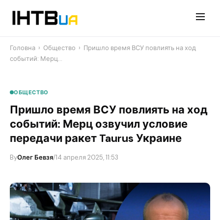
Перейти
до
контенту
Головна
›
Общество
›
​Пришло время ВСУ повлиять на ход
событий: Мерц…
ОБЩЕСТВО
​Пришло время ВСУ повлиять на ход
событий: Мерц озвучил условие
передачи ракет Taurus Украине
By
Олег Бевзя
/
14 апреля 2025, 11:53