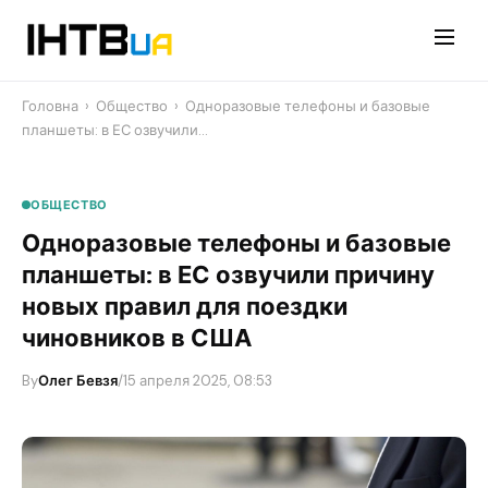
Перейти
до
контенту
Головна
›
Общество
›
​Одноразовые телефоны и базовые
планшеты: в ЕС озвучили…
ОБЩЕСТВО
​Одноразовые телефоны и базовые
планшеты: в ЕС озвучили причину
новых правил для поездки
чиновников в США
By
Олег Бевзя
/
15 апреля 2025, 08:53