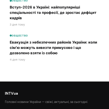
ОБЩЕСТВО
Вступ-2026 в Україні: найпопулярніші
спеціальності та професії, де зростає дефіцит
кадрів
3 дня тому
ОБЩЕСТВО
Евакуація з небезпечних районів України: коли
сім’ю можуть вивезти примусово і що
дозволено взяти із собою
4 дня тому
INTVua
Головні новини України — свіжі, актуальні, за сьогодні.