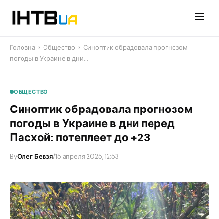
Перейти
до
контенту
Головна
›
Общество
›
Синоптик обрадовала прогнозом
погоды в Украине в дни…
ОБЩЕСТВО
Синоптик обрадовала прогнозом
погоды в Украине в дни перед
Пасхой: потеплеет до +23
By
Олег Бевзя
/
15 апреля 2025, 12:53