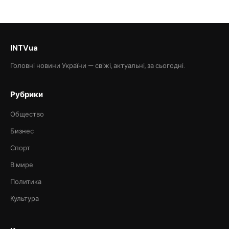
INTVua
Головні новини України — свіжі, актуальні, за сьогодні.
Рубрики
Общество
Бизнес
Спорт
В мире
Политика
Культура