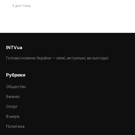
3 дня тому
INTVua
Головні новини України — свіжі, актуальні, за сьогодні.
Рубрики
Общество
Бизнес
Спорт
В мире
Политика