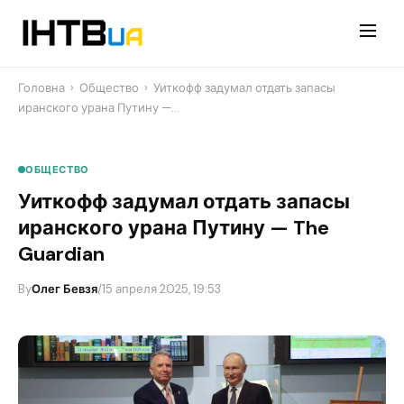
Перейти
до
контенту
Головна
›
Общество
›
​Уиткофф задумал отдать запасы
иранского урана Путину —…
ОБЩЕСТВО
​Уиткофф задумал отдать запасы
иранского урана Путину — The
Guardian
By
Олег Бевзя
/
15 апреля 2025, 19:53