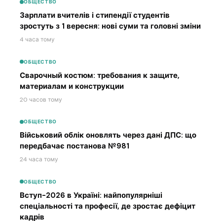
ОБЩЕСТВО
Зарплати вчителів і стипендії студентів
зростуть з 1 вересня: нові суми та головні зміни
4 часа тому
ОБЩЕСТВО
Сварочный костюм: требования к защите,
материалам и конструкции
20 часов тому
ОБЩЕСТВО
Військовий облік оновлять через дані ДПС: що
передбачає постанова №981
24 часа тому
ОБЩЕСТВО
Вступ-2026 в Україні: найпопулярніші
спеціальності та професії, де зростає дефіцит
кадрів