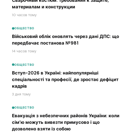
Сварочный костюм: требования к защите,
материалам и конструкции
10 часов тому
ОБЩЕСТВО
Військовий облік оновлять через дані ДПС: що
передбачає постанова №981
14 часов тому
ОБЩЕСТВО
Вступ-2026 в Україні: найпопулярніші
спеціальності та професії, де зростає дефіцит
кадрів
3 дня тому
ОБЩЕСТВО
Евакуація з небезпечних районів України: коли
сім’ю можуть вивезти примусово і що
дозволено взяти із собою