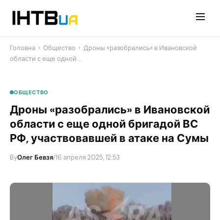
Перейти
до
контенту
Головна
›
Общество
›
Дроны «разобрались» в Ивановской
области с еще одной…
ОБЩЕСТВО
Дроны «разобрались» в Ивановской
области с еще одной бригадой ВС
РФ, участвовавшей в атаке на Сумы
By
Олег Бевзя
/
16 апреля 2025, 12:53