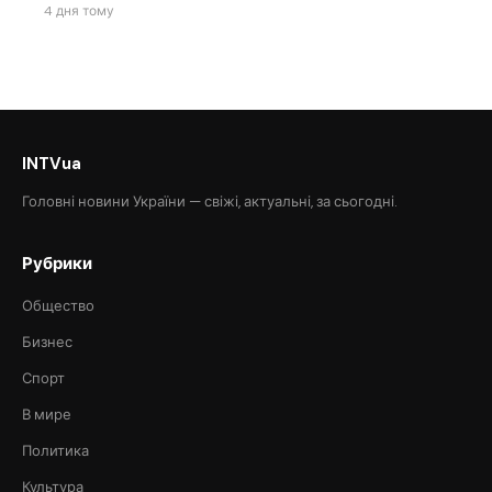
4 дня тому
INTVua
Головні новини України — свіжі, актуальні, за сьогодні.
Рубрики
Общество
Бизнес
Спорт
В мире
Политика
Культура