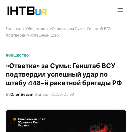
Перейти
до
контенту
Головна
›
Общество
›
​»Ответка» за Сумы: Генштаб ВСУ
подтвердил успешный удар…
ОБЩЕСТВО
​»Ответка» за Сумы: Генштаб ВСУ
подтвердил успешный удар по
штабу 448-й ракетной бригады РФ
By
Олег Бевзя
/
16 апреля 2025, 05:53