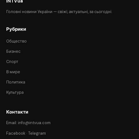
INTVua
Головні новини України — свіжі, актуальні, за сьогодні.
Рубрики
Общество
Бизнес
Спорт
В мире
Политика
Культура
Контакти
Email: info@intvua.com
Facebook
·
Telegram