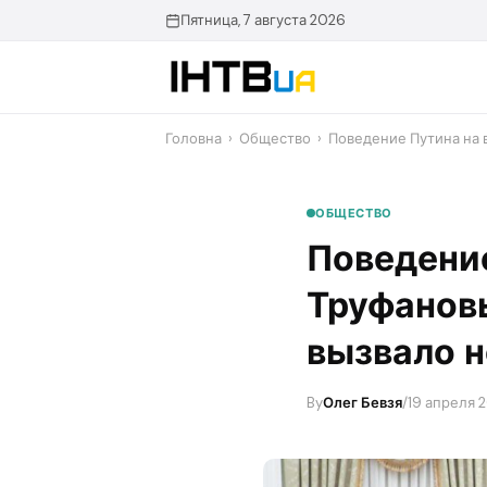
Перейти
Пятница, 7 августа 2026
до
контенту
Головна
›
Общество
›
Поведение Путина на 
ОБЩЕСТВО
Поведение
Труфанов
вызвало н
By
Олег Бевзя
/
19 апреля 2