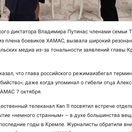
кого диктатора Владимира Путинас членами семьи 
з плена боевиков ХАМАС, вызвала широкий резонанс
ильских медиа из-за тональности заявлений главы 
указал, что глава российского режимаизбегал термин
убийство», даже когда упоминал о гибели отца Алек
ХАМАС 7 октября.
ественный телеканал Kan 11 посвятил встрече отдел
ытие «немного странным» – в духе большинства вещ
последние годы в Кремле. Журналисты обратили вн