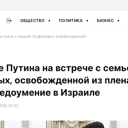
ОБЩЕСТВО
ПОЛИТИКА
БИЗНЕС
×
встрече с семьей Труфановых, освобожденной…
 Путина на встрече с семь
ых, освобожденной из пле
едоумение в Израиле
025, 07:53