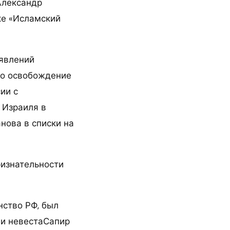
Александр
ке «Исламский
аявлений
что освобождение
ии с
 Израиля в
нова в списки на
ризнательности
нство РФ, был
 и невестаСапир