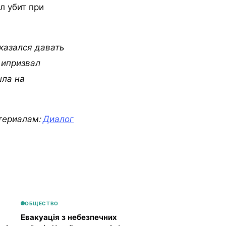
л убит при
тказался давать
 ипризвал
шла на
териалам:
Диалог
ОБЩЕСТВО
Евакуація з небезпечних