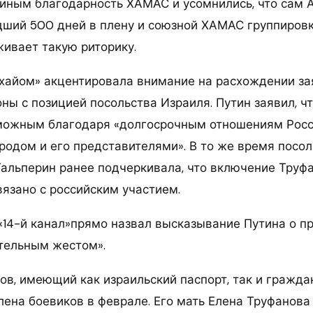
ным благодарность ХАМАС и усомнились, что сам 
дший 500 дней в плену и союзной ХАМАС группиров
ивает такую риторику.
 хайом» акцентировала внимание на расхождении з
оны с позицией посольства Израиля. Путин заявил, 
можным благодаря «долгосрочным отношениям Росс
родом и его представителями». В то же время посол
альперин ранее подчеркивала, что включение Труфа
вязано с российским участием.
 «14-й канал»прямо назвал высказывание Путина о п
тельным жестом».
ов, имеющий как израильский паспорт, так и гражда
лена боевиков в феврале. Его мать Елена Труфанова