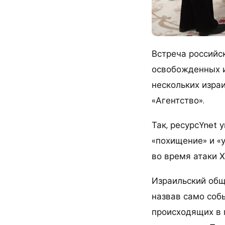
Встреча российс
освобожденных и
нескольких изра
«Агентство».
Так, ресурсYnet 
«похищение» и «
во время атаки 
Израильский общ
назвав само соб
происходящих в 