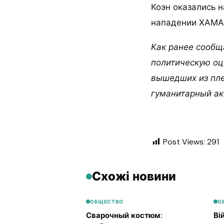
Коэн оказались н
нападении ХАМАС
Как ранее сообщ
политическую оц
вышедших из пле
гуманитарный ак
Post Views:
291
Схожі новини
ОБЩЕСТВО
О
Сварочный костюм:
Ві