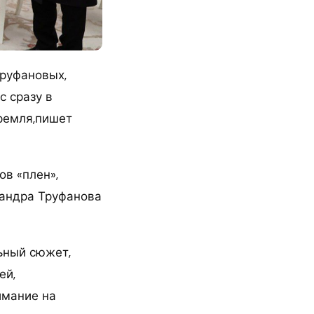
Труфановых,
 сразу в
Кремля,пишет
ов «плен»,
сандра Труфанова
ьный сюжет,
ей,
имание на