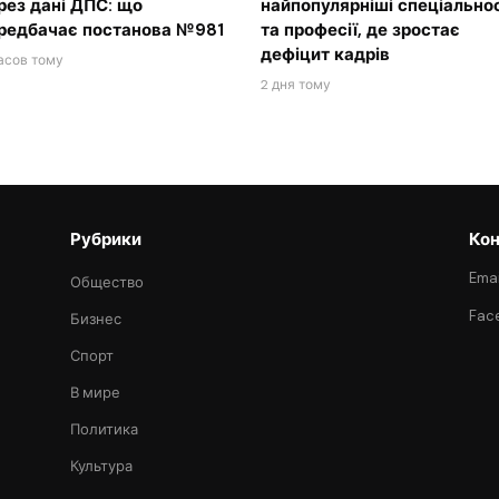
рез дані ДПС: що
найпопулярніші спеціальнос
редбачає постанова №981
та професії, де зростає
дефіцит кадрів
асов тому
2 дня тому
Рубрики
Кон
Emai
Общество
Fac
Бизнес
Спорт
В мире
Политика
Культура