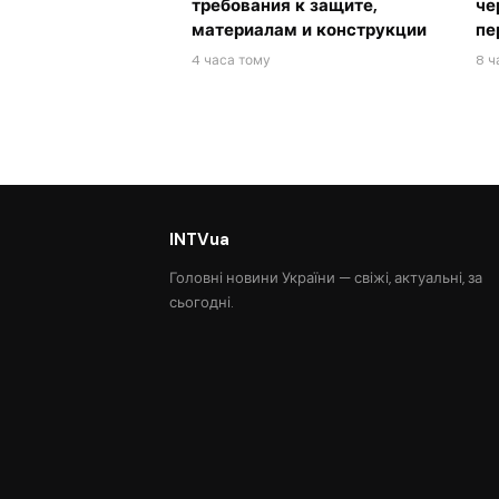
требования к защите,
че
материалам и конструкции
пе
4 часа тому
8 ч
INTVua
Головні новини України — свіжі, актуальні, за
сьогодні.