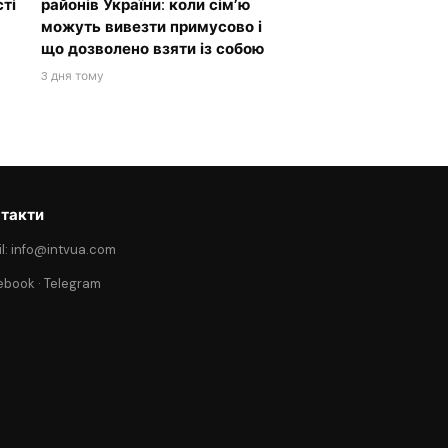
ті
районів України: коли сім’ю
можуть вивезти примусово і
що дозволено взяти із собою
3 дня тому
такти
l: info@intvua.com
ebook
·
Telegram