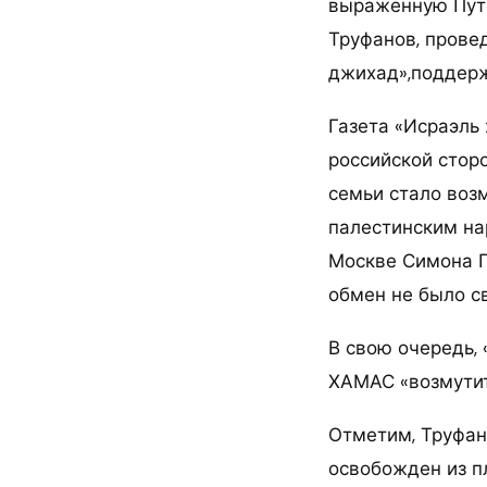
выраженную Пути
Труфанов, прове
джихад»,поддерж
Газета «Исраэль
российской стор
семьи стало воз
палестинским на
Москве Симона Г
обмен не было с
В свою очередь,
ХАМАС «возмути
Отметим, Труфан
освобожден из п