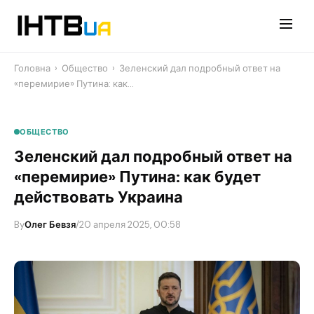
Перейти
до
контенту
Головна
›
Общество
›
Зеленский дал подробный ответ на
«перемирие» Путина: как…
ОБЩЕСТВО
Зеленский дал подробный ответ на
«перемирие» Путина: как будет
действовать Украина
By
Олег Бевзя
/
20 апреля 2025, 00:58