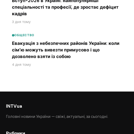
Вступ-2026 в Україні: найпопулярніші
спеціальності та професії, де зростає дефіцит
кадрів
3 дня тому
ОБЩЕСТВО
Евакуація з небезпечних районів України: коли
сім’ю можуть вивезти примусово і що
дозволено взяти із собою
4 дня тому
INTVua
Головні новини України — свіжі, актуальні, за сьогодні.
Рубрики