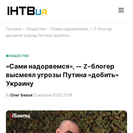
Перейти
до
контенту
Головна
›
Общество
›
​»Сами надорвемся», — Z-блогер
высмеял угрозы Путина «добить»…
ОБЩЕСТВО
​»Сами надорвемся», — Z-блогер
высмеял угрозы Путина «добить»
Украину
By
Олег Бевзя
/
21 апреля 2025, 21:58