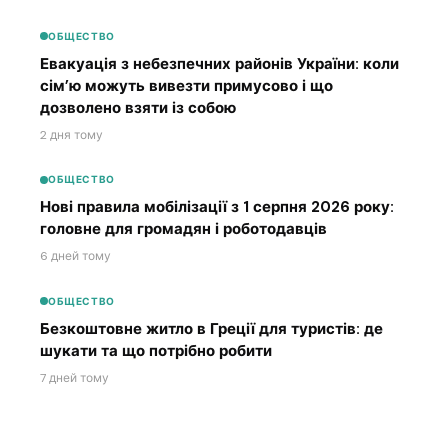
ОБЩЕСТВО
Евакуація з небезпечних районів України: коли
сім’ю можуть вивезти примусово і що
дозволено взяти із собою
2 дня тому
ОБЩЕСТВО
Нові правила мобілізації з 1 серпня 2026 року:
головне для громадян і роботодавців
6 дней тому
ОБЩЕСТВО
Безкоштовне житло в Греції для туристів: де
шукати та що потрібно робити
7 дней тому