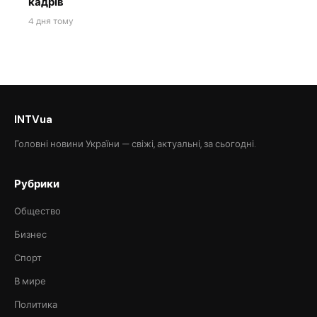
кадрів
4 дня тому
INTVua
Головні новини України — свіжі, актуальні, за сьогодні.
Рубрики
Общество
Бизнес
Спорт
В мире
Политика