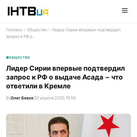
Перейти
до
контенту
Головна
›
Общество
›
Лидер Сирии впервые подтвердил
запрос к РФ о…
ОБЩЕСТВО
Лидер Сирии впервые подтвердил
запрос к РФ о выдаче Асада – что
ответили в Кремле
By
Олег Бевзя
/
23 апреля 2025, 19:58