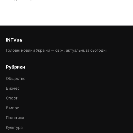
INTVua
Головні новини України — свіжі, актуальні, за сьогодні.
Рубрики
Общество
Бизнес
Спорт
В мире
Политика
Культура