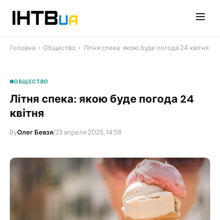
Перейти
до
контенту
Головна
›
Общество
›
Літня спека: якою буде погода 24 квітня
ОБЩЕСТВО
Літня спека: якою буде погода 24
квітня
By
Олег Бевзя
/
23 апреля 2025, 14:58