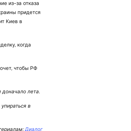
ие из-за отказа
краины придется
ит Киев в
сделку, когда
хочет, чтобы РФ
м доначало лета.
 упираться в
териалам:
Диалог