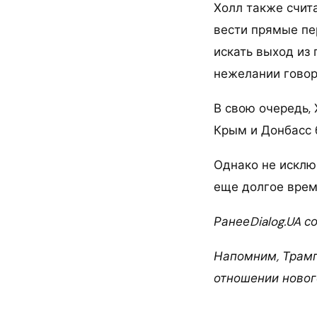
Холл также счита
вести прямые пе
искать выход из 
нежелании говор
В свою очередь, 
Крым и Донбасс 
Однако не исключ
еще долгое врем
РанееDialog.UA с
Напомним, Трамп
отношении новог