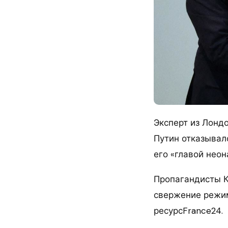
Эксперт из Лонд
Путин отказывалс
его «главой нео
Пропагандисты К
свержение режим
ресурсFrance24.