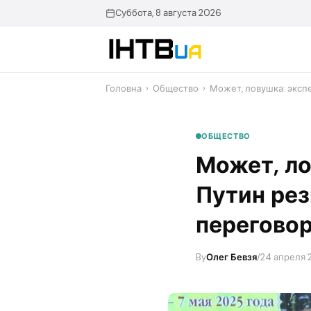
Перейти
Суббота, 8 августа 2026
до
контенту
Головна
›
Общество
›
​Может, ловушка: эксп
ОБЩЕСТВО
​Может, л
Путин рез
переговор
By
Олег Бевзя
/
24 апреля 