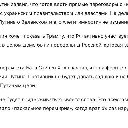
утин заявил, что готов вести прямые переговоры с «
с украинским правительством или властями. На деле
Путина о Зеленском и его «легитимности» не измени
тин хочет показать Трампу, что РФ активно участву
к в Белом доме были недовольны Россией, которая з
верситета Бата Стивен Холл заявил, что на фронте д
мии Путина. Противник не будет давать заднюю и не 
 Путиным цели.
не будет придерживаться своего слова. Это прекрас
ало «пасхальное перемирие», когда враг 59 раз на