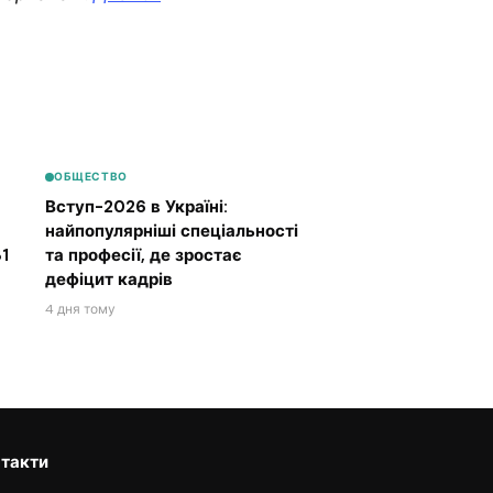
ОБЩЕСТВО
Вступ-2026 в Україні:
найпопулярніші спеціальності
1
та професії, де зростає
дефіцит кадрів
4 дня тому
такти