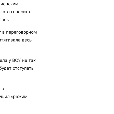
киевским
 это говорит о
лось.
ет в переговорном
атягивала весь
ела у ВСУ не так
будет отступать
но
рушил «режим