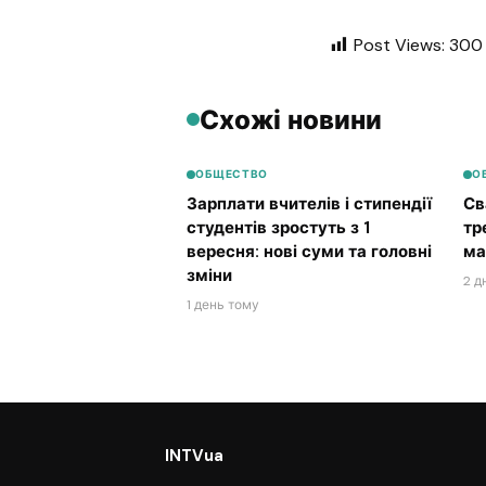
Post Views:
300
Схожі новини
ОБЩЕСТВО
О
Зарплати вчителів і стипендії
Св
студентів зростуть з 1
тр
вересня: нові суми та головні
ма
зміни
2 д
1 день тому
INTVua