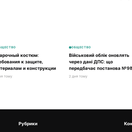
БЩЕСТВО
ОБЩЕСТВО
арочный костюм:
Військовий облік оновлять
ебования к защите,
через дані ДПС: що
териалам и конструкции
передбачає постанова №98
ня тому
2 дня тому
Рубрики
Кон