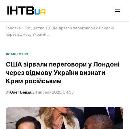
Перейти
до
контенту
Головна
›
Общество
›
США зірвали переговори у Лондоні
через відмову України…
ОБЩЕСТВО
США зірвали переговори у Лондоні
через відмову України визнати
Крим російським
By
Олег Бевзя
/
24 апреля 2025, 04:58