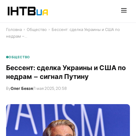
Перейти
до
контенту
Головна
›
Общество
›
Бессент: сделка Украины и США по
недрам –…
ОБЩЕСТВО
Бессент: сделка Украины и США по
недрам – сигнал Путину
By
Олег Бевзя
/
1 мая 2025, 20:58