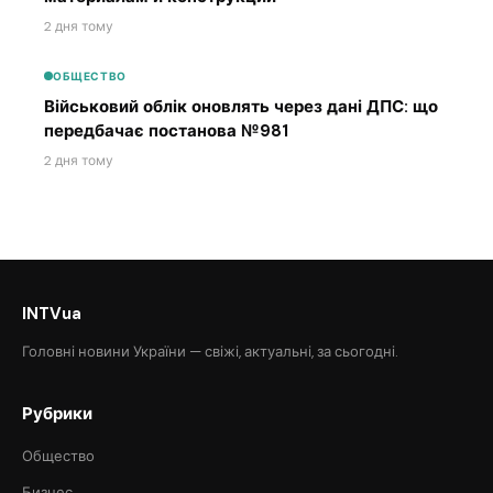
2 дня тому
ОБЩЕСТВО
Військовий облік оновлять через дані ДПС: що
передбачає постанова №981
2 дня тому
INTVua
Головні новини України — свіжі, актуальні, за сьогодні.
Рубрики
Общество
Бизнес