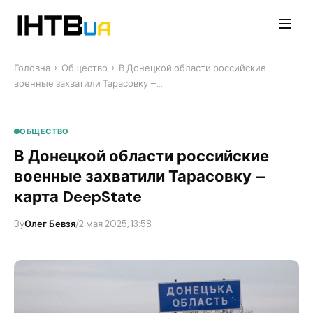
Перейти
до
контенту
Головна
›
Общество
›
В Донецкой области российские
военные захватили Тарасовку –…
ОБЩЕСТВО
В Донецкой области российские
военные захватили Тарасовку –
карта DeepState
By
Олег Бевзя
/
2 мая 2025, 13:58