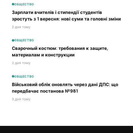
ОБЩЕСТВО
Зарплати вчителів і стипендії студентів
зростуть з 1 вересня: нові суми та головні зміни
2 дня тому
ОБЩЕСТВО
Сварочный костюм: требования к защите,
материалам и конструкции
2 дня тому
ОБЩЕСТВО
Військовий облік оновлять через дані ДПС: що
передбачає постанова №981
3 дня тому