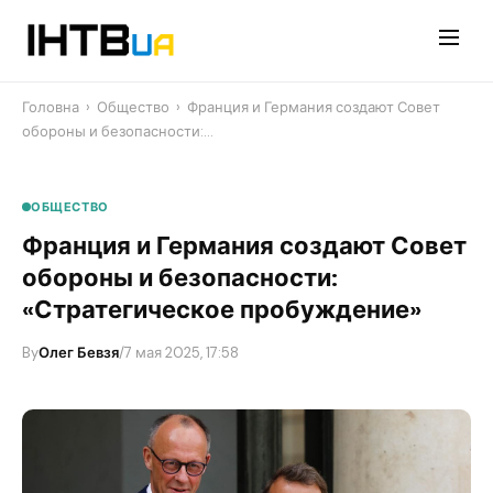
Перейти
до
контенту
Головна
›
Общество
›
​Франция и Германия создают Совет
обороны и безопасности:…
ОБЩЕСТВО
​Франция и Германия создают Совет
обороны и безопасности:
«Стратегическое пробуждение»
By
Олег Бевзя
/
7 мая 2025, 17:58