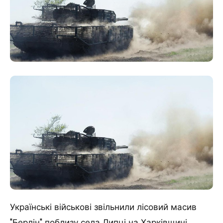
Українські військові звільнили лісовий масив
"Берлін" поблизу села Липці на Харківщині,