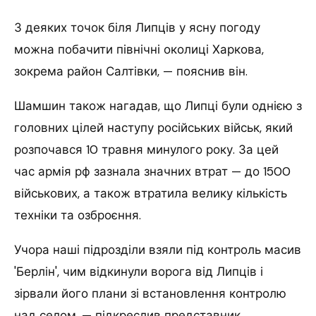
З деяких точок біля Липців у ясну погоду
можна побачити північні околиці Харкова,
зокрема район Салтівки, — пояснив він.
Шамшин також нагадав, що Липці були однією з
головних цілей наступу російських військ, який
розпочався 10 травня минулого року. За цей
час армія рф зазнала значних втрат — до 1500
військових, а також втратила велику кількість
техніки та озброєння.
Учора наші підрозділи взяли під контроль масив
'Берлін', чим відкинули ворога від Липців і
зірвали його плани зі встановлення контролю
над селом, — підкреслив представник