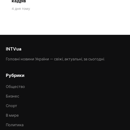
кадрів
4 дня тому
INTVua
Головні новини України — свіжі, актуальні, за сьогодні.
Рубрики
Общество
Бизнес
Спорт
В мире
Политика