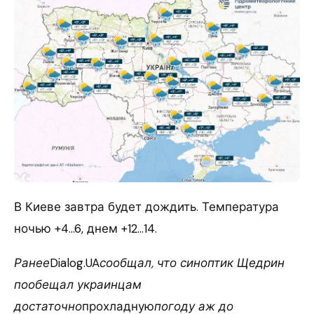
В Киеве завтра будет дождить. Температура
ночью +4…6, днем +12…14.
Ранее
Dialog.UA
сообщал, что синоптик Щедрин
пообещал украинцам
достаточно
прохладную
погоду аж до