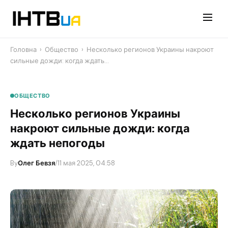
Перейти
до
контенту
Головна
›
Общество
›
Несколько регионов Украины накроют
сильные дожди: когда ждать…
ОБЩЕСТВО
Несколько регионов Украины
накроют сильные дожди: когда
ждать непогоды
By
Олег Бевзя
/
11 мая 2025, 04:58