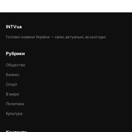
INTVua
Головні новини України — свіжі, актуальні, за сьогодні.
Рубрики
Общество
Бизнес
Спорт
В мире
Политика
Культура