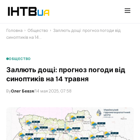
Перейти
до
контенту
Головна
›
Общество
›
Заллють дощі: прогноз погоди від
синоптиків на 14…
ОБЩЕСТВО
Заллють дощі: прогноз погоди від
синоптиків на 14 травня
By
Олег Бевзя
/
14 мая 2025, 07:58