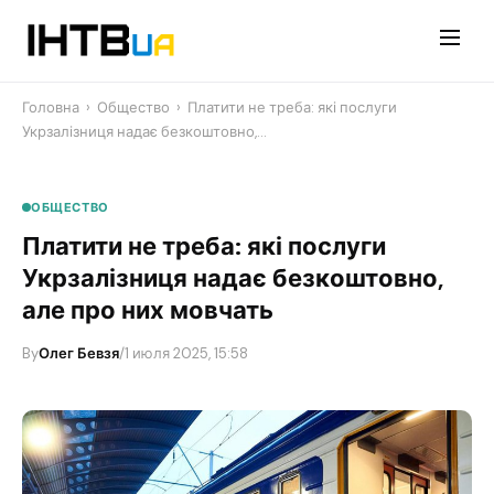
Перейти
до
контенту
Головна
›
Общество
›
Платити не треба: які послуги
Укрзалізниця надає безкоштовно,…
ОБЩЕСТВО
Платити не треба: які послуги
Укрзалізниця надає безкоштовно,
але про них мовчать
By
Олег Бевзя
/
1 июля 2025, 15:58