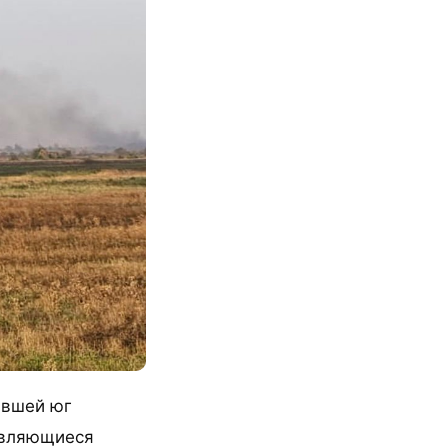
ившей юг
 являющиеся