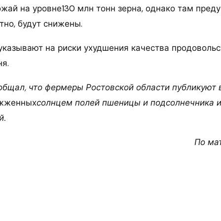
ожай на уровне130 млн тонн зерна, однако там пред
тно, будут снижены.
указывают на риски ухудшения качества продоволь
я.
общал, что фермеры Ростовской области публикуют 
жженных
солнцем полей пшеницы и подсолнечника 
й.
По ма