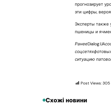
прогнозирует ур
эти цифры, вероя
Эксперты также 
пшеницы и ячмен
Ранее
Dialog.UA
со
соцсетяхфото
вы
ситуацию патово
Post Views:
305
Схожі новини