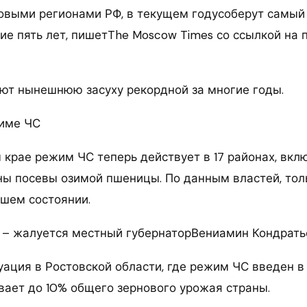
выми регионами РФ, в текущем годусоберут самый
ие пять лет, пишетThe Moscow Times со ссылкой на 
т нынешнюю засуху рекордной за многие годы.
жиме ЧС
 крае режим ЧС теперь действует в 17 районах, вкл
ны посевы озимой пшеницы. По данным властей, то
ошем состоянии.
, – жалуется местный губернаторВениамин Кондрать
ация в Ростовской области, где режим ЧС введен в 
вает до 10% общего зернового урожая страны.