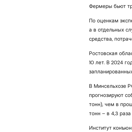
Фермеры бьют т
По оценкам эксп
а в отдельных сл
средства, потрач
Ростовская облас
10 лет. В 2024 г
запланированных
В Минсельхозе Р
прогнозируют соб
тонн), чем в про
тонн – в 4,3 раз
Институт конъюн