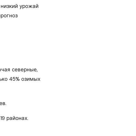
 низкий урожай
прогноз
ючая северные,
лько 45% озимых
ев.
19 районах.