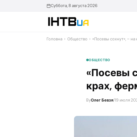
Перейти
Суббота, 8 августа 2026
до
контенту
Головна
›
Общество
›
«Посевы сохнут», – на
ОБЩЕСТВО
«Посевы с
крах, фер
By
Олег Бевзя
/
19 июля 202