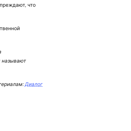
упреждают, что
ственной
в
и называют
териалам:
Диалог