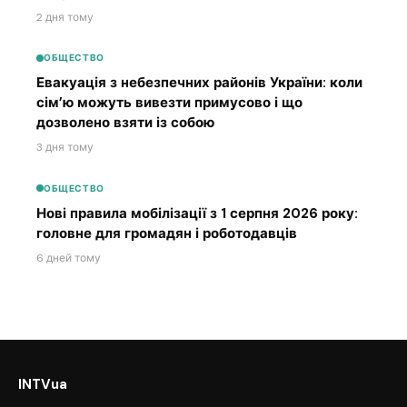
2 дня тому
ОБЩЕСТВО
Евакуація з небезпечних районів України: коли
сім’ю можуть вивезти примусово і що
дозволено взяти із собою
3 дня тому
ОБЩЕСТВО
Нові правила мобілізації з 1 серпня 2026 року:
головне для громадян і роботодавців
6 дней тому
INTVua