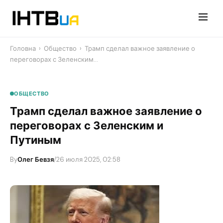
Перейти
до
контенту
Головна
›
Общество
›
Трамп сделал важное заявление о
переговорах с Зеленским…
ОБЩЕСТВО
Трамп сделал важное заявление о
переговорах с Зеленским и
Путиным
By
Олег Бевзя
/
26 июля 2025, 02:58