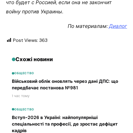
что будет с Россией, если она не закончит
войну против Украины.
По материалам:
Диалог
Post Views:
363
Схожі новини
ОБЩЕСТВО
Військовий облік оновлять через дані ДПС: що
передбачає постанова №981
1 час тому
ОБЩЕСТВО
Вступ-2026 в Україні: найпопулярніші
спеціальності та професії, де зростає дефіцит
кадрів