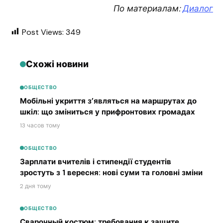
По материалам:
Диалог
Post Views:
349
Схожі новини
ОБЩЕСТВО
Мобільні укриття з’являться на маршрутах до
шкіл: що зміниться у прифронтових громадах
13 часов тому
ОБЩЕСТВО
Зарплати вчителів і стипендії студентів
зростуть з 1 вересня: нові суми та головні зміни
2 дня тому
ОБЩЕСТВО
Сварочный костюм: требования к защите,