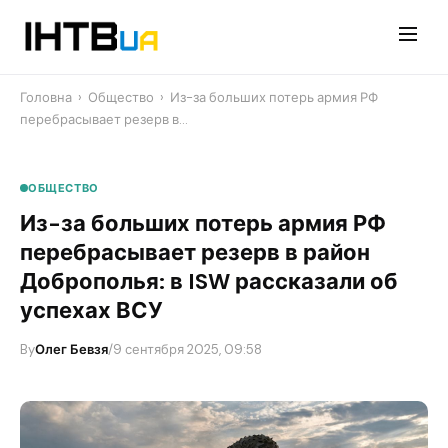
Перейти
до
контенту
Головна
›
Общество
›
​Из-за больших потерь армия РФ
перебрасывает резерв в…
ОБЩЕСТВО
​Из-за больших потерь армия РФ
перебрасывает резерв в район
Доброполья: в ISW рассказали об
успехах ВСУ
By
Олег Бевзя
/
9 сентября 2025, 09:58