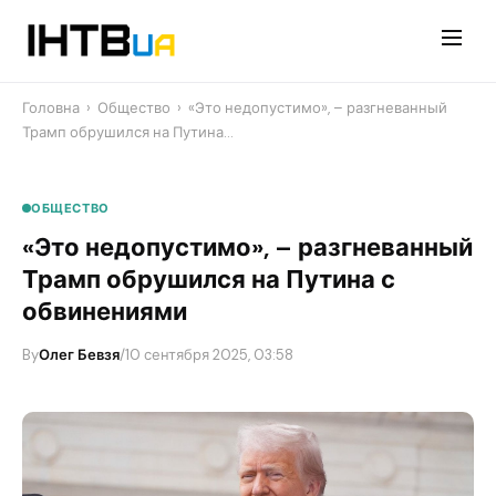
Перейти
до
контенту
Головна
›
Общество
›
«Это недопустимо», – разгневанный
Трамп обрушился на Путина…
ОБЩЕСТВО
«Это недопустимо», – разгневанный
Трамп обрушился на Путина с
обвинениями
By
Олег Бевзя
/
10 сентября 2025, 03:58