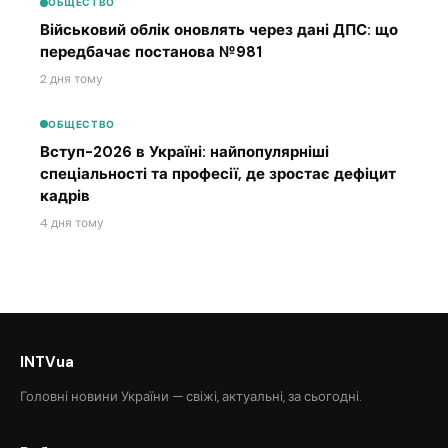
ОБЩЕСТВО
Військовий облік оновлять через дані ДПС: що
передбачає постанова №981
2 дня тому
ОБЩЕСТВО
Вступ-2026 в Україні: найпопулярніші
спеціальності та професії, де зростає дефіцит
кадрів
4 дня тому
INTVua
Головні новини України — свіжі, актуальні, за сьогодні.