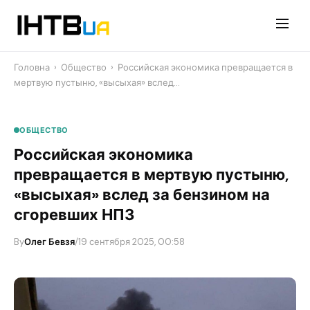
Перейти
до
контенту
Головна
›
Общество
›
Российская экономика превращается в
мертвую пустыню, «высыхая» вслед…
ОБЩЕСТВО
Российская экономика
превращается в мертвую пустыню,
«высыхая» вслед за бензином на
сгоревших НПЗ
By
Олег Бевзя
/
19 сентября 2025, 00:58