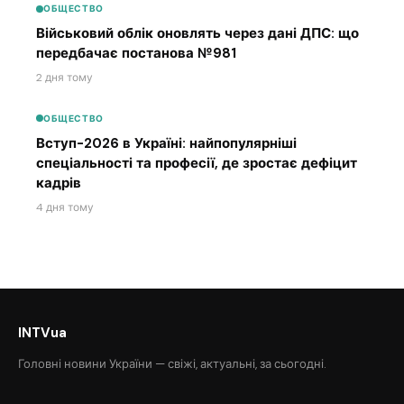
ОБЩЕСТВО
Військовий облік оновлять через дані ДПС: що
передбачає постанова №981
2 дня тому
ОБЩЕСТВО
Вступ-2026 в Україні: найпопулярніші
спеціальності та професії, де зростає дефіцит
кадрів
4 дня тому
INTVua
Головні новини України — свіжі, актуальні, за сьогодні.