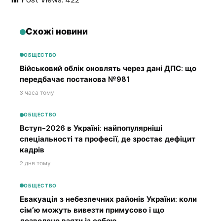
Схожі новини
ОБЩЕСТВО
Військовий облік оновлять через дані ДПС: що
передбачає постанова №981
3 часа тому
ОБЩЕСТВО
Вступ-2026 в Україні: найпопулярніші
спеціальності та професії, де зростає дефіцит
кадрів
2 дня тому
ОБЩЕСТВО
Евакуація з небезпечних районів України: коли
сім’ю можуть вивезти примусово і що
дозволено взяти із собою