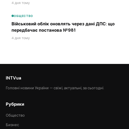
4 дня тому
ОБЩЕСТВО
Військовий облік оновлять через дані ДПС: що
передбачає постанова №981
4 дня тому
INTVua
Головні новини України — свіжі, актуальні, за сьогодні.
Рубрики
Общество
Бизнес