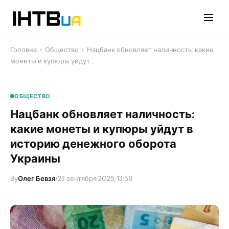
Перейти
до
контенту
Головна
›
Общество
›
Нацбанк обновляет наличность: какие
монеты и купюры уйдут…
ОБЩЕСТВО
Нацбанк обновляет наличность:
какие монеты и купюры уйдут в
историю денежного оборота
Украины
By
Олег Бевзя
/
23 сентября 2025, 13:58