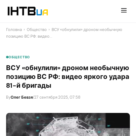
Перейти
до
контенту
Головна
›
Общество
›
​ВСУ «обнулили» дроном необычную
позицию ВС РФ: видео…
ОБЩЕСТВО
​ВСУ «обнулили» дроном необычную
позицию ВС РФ: видео яркого удара
81-й бригады
By
Олег Бевзя
/
27 сентября 2025, 07:58