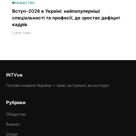
ОБЩЕСТВО
Вступ-2026 в Україні: найпопулярніші
спеціальності та професії, де зростає дефіцит
кадрів
3 дня тому
INTVua
Головні новини України — свіжі, актуальні, за сьогодні.
Рубрики
Общество
Бизнес
Спорт