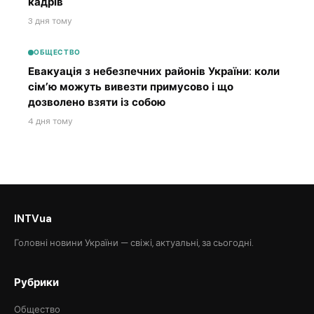
кадрів
3 дня тому
ОБЩЕСТВО
Евакуація з небезпечних районів України: коли
сім’ю можуть вивезти примусово і що
дозволено взяти із собою
4 дня тому
INTVua
Головні новини України — свіжі, актуальні, за сьогодні.
Рубрики
Общество