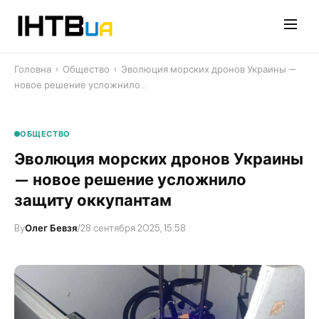
Перейти
до
контенту
Головна
›
Общество
›
Эволюция морских дронов Украины —
новое решение усложнило…
ОБЩЕСТВО
Эволюция морских дронов Украины
— новое решение усложнило
защиту оккупантам
By
Олег Бевзя
/
28 сентября 2025, 15:58