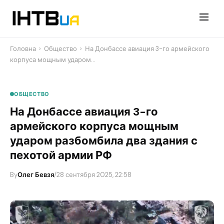
Перейти
до
контенту
Головна
›
Общество
›
На Донбассе авиация 3-го армейского
корпуса мощным ударом…
ОБЩЕСТВО
На Донбассе авиация 3-го
армейского корпуса мощным
ударом разбомбила два здания с
пехотой армии РФ
By
Олег Бевзя
/
28 сентября 2025, 22:58