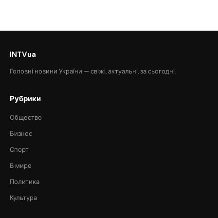
INTVua
Головні новини України — свіжі, актуальні, за сьогодні.
Рубрики
Общество
Бизнес
Спорт
В мире
Политика
Культура