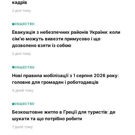
кадрів
2 дня тому
ОБЩЕСТВО
Евакуація з небезпечних районів України: коли
сім’ю можуть вивезти примусово і що
дозволено взяти із собою
2 дня тому
ОБЩЕСТВО
Нові правила мобілізації з 1 серпня 2026 року:
головне для громадян і роботодавців
6 дней тому
ОБЩЕСТВО
Безкоштовне житло в Греції для туристів: де
шукати та що потрібно робити
7 дней тому