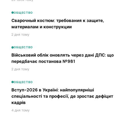
ОБЩЕСТВО
Сварочный костюм: требования к защите,
материалам и конструкции
2 дня тому
ОБЩЕСТВО
Військовий облік оновлять через дані ДПС: що
передбачає постанова №981
2 дня тому
ОБЩЕСТВО
Вступ-2026 в Україні: найпопулярніші
спеціальності та професії, де зростає дефіцит
кадрів
4 дня тому