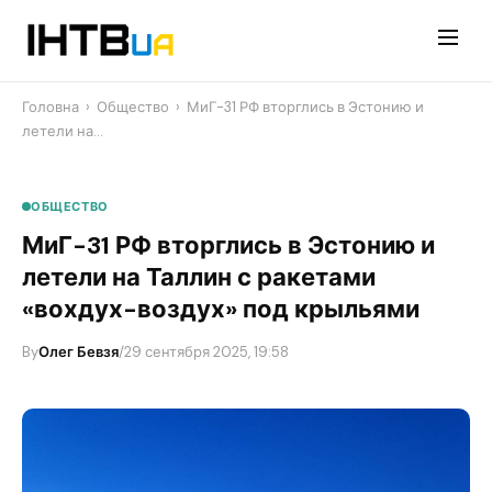
Перейти
до
контенту
Головна
›
Общество
›
МиГ-31 РФ вторглись в Эстонию и
летели на…
ОБЩЕСТВО
МиГ-31 РФ вторглись в Эстонию и
летели на Таллин с ракетами
«вохдух-воздух» под крыльями
By
Олег Бевзя
/
29 сентября 2025, 19:58