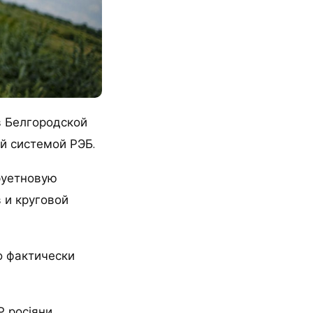
в Белгородской
ой системой РЭБ.
руетновую
 и круговой
о фактически
Р росіяни