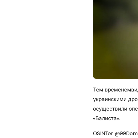
Тем временемвид
украинскими дро
осуществили опе
«Балиста».
OSINTer @99Domin