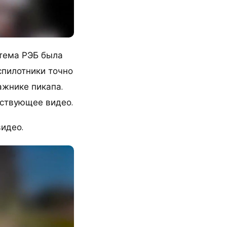
стема РЭБ была
спилотники точно
ажнике пикапа.
тствующее видео.
видео.