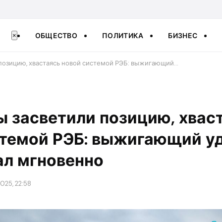
ОБЩЕСТВО
ПОЛИТИКА
БИЗНЕС
×
позицию, хвастаясь новой системой РЭБ: выжигающий…
 засветили позицию, хвас
стемой РЭБ: выжигающий у
ал мгновенно
2025, 22:58