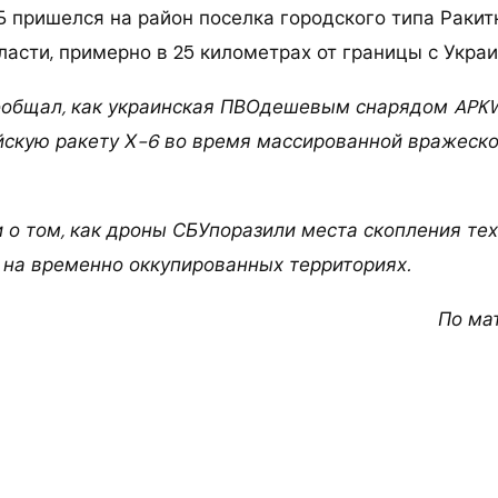
Б пришелся на район поселка городского типа Ракит
асти, примерно в 25 километрах от границы с Украи
сообщал, как украинская ПВОдешевым снарядом APK
скую ракету Х-6 во время массированной вражеско
 о том, как дроны СБУпоразили места скопления те
 на временно оккупированных территориях.
По ма