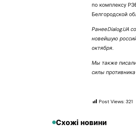
по комплексу РЭ
Белгородской обл
РанееDialog.UA 
новейшую россий
октября.
Мы также писали
силы противника
Post Views:
321
Схожі новини