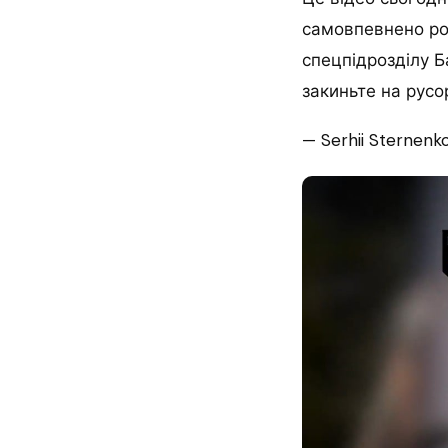
самовпевнено роз
спецпідрозділу Б
закиньте на русор
— Serhii Sternenk