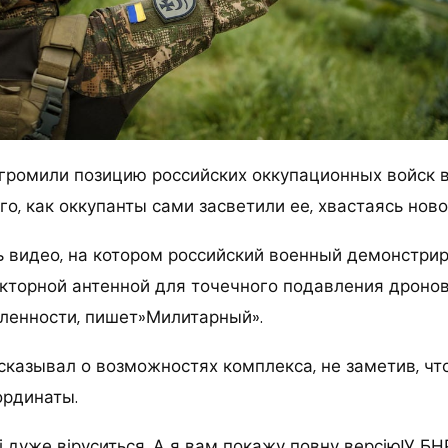
громили позицию российских оккупационных войск 
го, как оккупанты сами засветили ее, хвастаясь нов
ь видео, на котором российский военный демонстри
екторной антенной для точечного подавления дронов
ленности, пишет»Милитарный».
сказывал о возможностях комплекса, не заметив, чт
ординаты.
і дуже віруситься. А я вам покажу повну версію!У БН