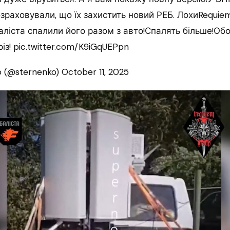
раховували, що їх захистить новий РЕБ. ЛохиRequie
аліста спалили його разом з авто!Спалять більше!Об
із! pic.twitter.com/K9iGqUEPpn
o (@sternenko) October 11, 2025