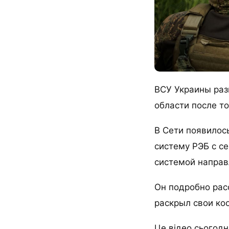
ВСУ Украины раз
области после то
В Сети появилос
систему РЭБ с с
системой направ
Он подробно рас
раскрыл свои ко
Це відео сьогодн