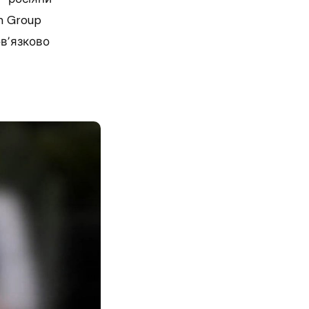
m Group
овʼязково