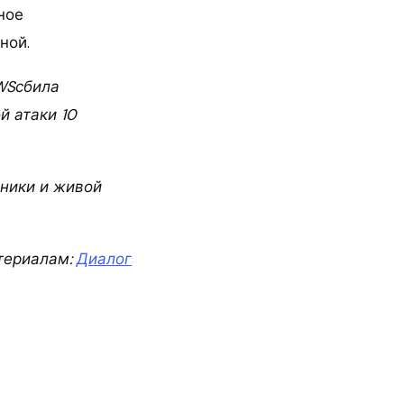
ное
ной.
WSсбила
й атаки 10
хники и живой
териалам:
Диалог