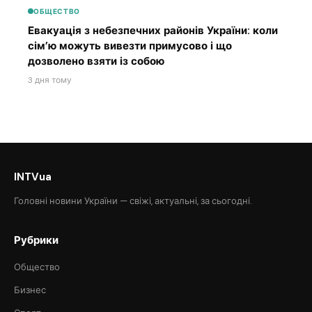
ОБЩЕСТВО
Евакуація з небезпечних районів України: коли
сім’ю можуть вивезти примусово і що
дозволено взяти із собою
3 дня тому
INTVua
Головні новини України — свіжі, актуальні, за сьогодні.
Рубрики
Общество
Бизнес