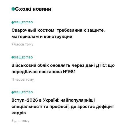
Схожі новини
ОБЩЕСТВО
Сварочный костюм: требования к защите,
материалам и конструкции
7 часов тому
ОБЩЕСТВО
Військовий облік оновлять через дані ДПС: що
передбачає постанова №981
11 часов тому
ОБЩЕСТВО
Вступ-2026 в Україні: найпопулярніші
спеціальності та професії, де зростає дефіцит
кадрів
3 дня тому