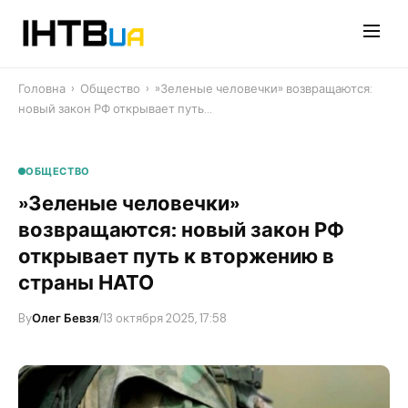
Перейти
до
контенту
Головна
›
Общество
›
​»Зеленые человечки» возвращаются:
новый закон РФ открывает путь…
ОБЩЕСТВО
​»Зеленые человечки»
возвращаются: новый закон РФ
открывает путь к вторжению в
страны НАТО
By
Олег Бевзя
/
13 октября 2025, 17:58