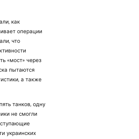
ли, как
чивает операции
али, что
ктивности
ть «мост» через
йска пытаются
истики, а также
пять танков, одну
ики не смогли
наступающие
ти украинских