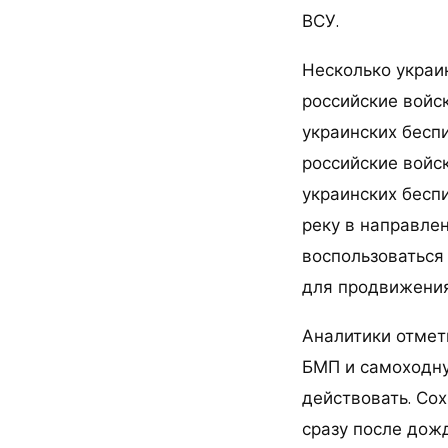
ВСУ.
Несколько украи
российские войс
украинских бесп
российские войс
украинских беспи
реку в направлен
воспользоваться
для продвижения
Аналитики отмети
БМП и самоходну
действовать. Со
сразу после дожд