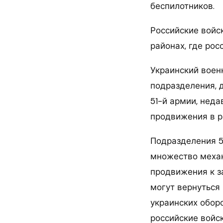
беспилотников.
Российские войс
районах, где ро
Украинский воен
подразделения, 
51-й армии, неда
продвижения в р
Подразделения 5
множество механ
продвижения к з
могут вернуться
украинских оборо
российские войс