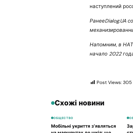
наступлений рос
РанееDialog.UA с
механизированны
Напомним, в НАТ
начало 2022 года
Post Views:
305
Схожі новини
ОБЩЕСТВО
О
Мобільні укриття з’являться
За
на маршрутах до шкіл: що
ст