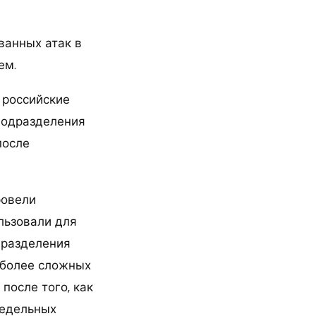
ванных атак в
ем.
 российские
подразделения
после
ровели
льзовали для
дразделения
 более сложных
после того, как
недельных