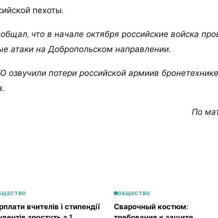
сийской пехоты.
ообщал, что в начале октября российские войска про
е атаки на Добропольском направлении.
О озвучили потери российской армиив бронетехнике
.
По ма
БЩЕСТВО
ОБЩЕСТВО
рплати вчителів і стипендії
Сварочный костюм:
удентів зростуть з 1
требования к защите,