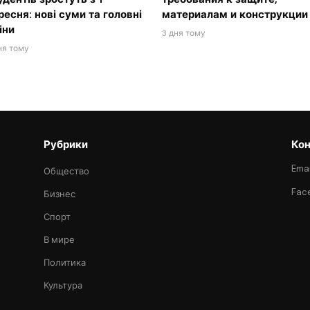
ресня: нові суми та головні
материалам и конструкции
іни
3 дня тому
ня тому
Рубрики
Кон
Emai
Общество
Fac
Бизнес
Спорт
В мире
Политика
Культура