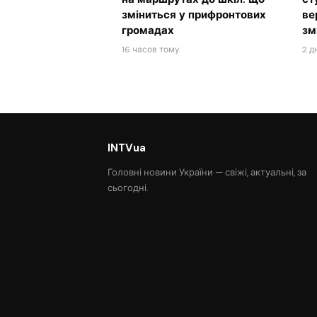
зміниться у прифронтових
ве
громадах
зм
16 часов тому
2 д
INTVua
Головні новини України — свіжі, актуальні, за
сьогодні.