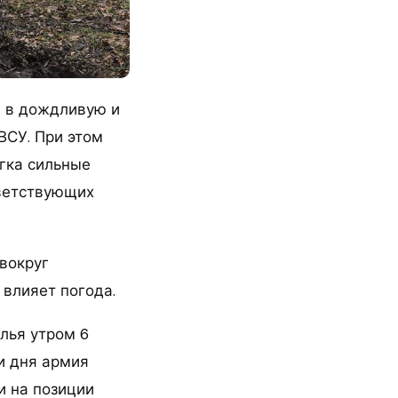
и в дождливую и
ВСУ. При этом
гка сильные
тветствующих
вокруг
 влияет погода.
лья утром 6
и дня армия
и на позиции