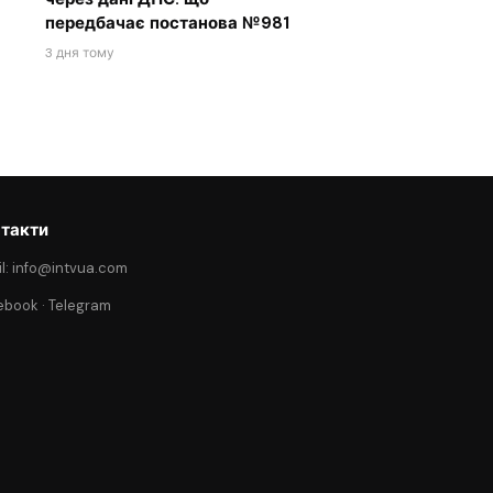
передбачає постанова №981
3 дня тому
такти
l: info@intvua.com
ebook
·
Telegram