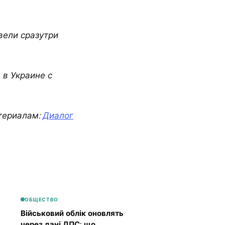
вели сразутри
 в Украине с
териалам:
Диалог
ОБЩЕСТВО
Військовий облік оновлять
через дані ДПС: що